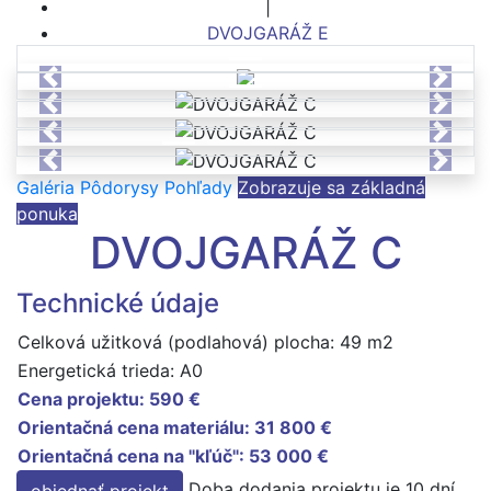
|
DVOJGARÁŽ E
Previous
Next
Previous
Next
Previous
Next
Previous
Next
Galéria
Pôdorysy
Pohľady
Zobrazuje sa základná
ponuka
DVOJGARÁŽ C
Technické údaje
Celková užitková (podlahová) plocha: 49 m2
Energetická trieda: A0
Cena projektu:
590 €
Orientačná cena materiálu:
31 800 €
Orientačná cena na "kľúč":
53 000 €
Doba dodania projektu je 10 dní
objednať projekt