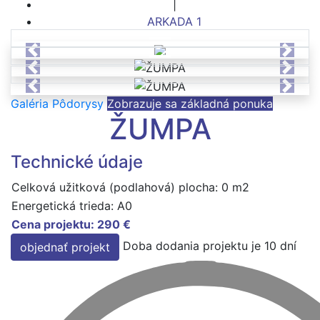
|
ARKADA 1
Previous
Next
Previous
Next
Previous
Next
Galéria
Pôdorysy
Zobrazuje sa základná ponuka
ŽUMPA
Technické údaje
Celková užitková (podlahová) plocha: 0 m2
Energetická trieda: A0
Cena projektu:
290 €
Doba dodania projektu je 10 dní
objednať projekt